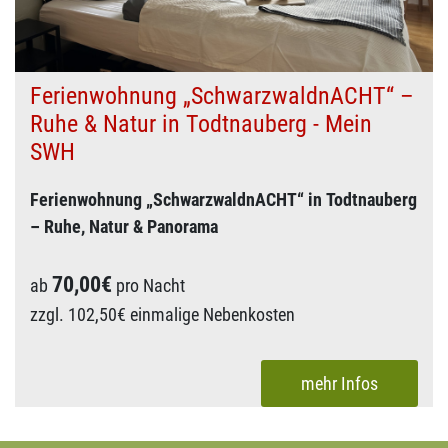
Natur und modernen Wohnkomfort.
Ferienwohnung „SchwarzwaldnACHT“ –
Ruhe & Natur in Todtnauberg - Mein
SWH
Ferienwohnung „SchwarzwaldnACHT“ in Todtnauberg
– Ruhe, Natur & Panorama
Modernes 2-Zimmer-Appartement (40 m²) am Ortsrand
70,00€
ab
pro Nacht
von Todtnauberg auf 1050 m Höhe. Perfekt für Paare
zzgl. 102,50€ einmalige Nebenkosten
und kleine Familien. Wandern, Biken und Skifahren
Südbalkon mit traumhaftem Panoramablick, voll
direkt vor der Tür – im Sommer Natur pur, im Winter
ausgestattete Küche, WLAN, Tiefgarage. Sauna,
Zugang zum Skigebiet am Scheuermattlift.
mehr Infos
Spielzimmer, Grillplatz, Skikeller und Waschraum im
Ideal zum Abschalten, Genießen und Entdecken des
Haus.
Südschwarzwalds.
Kurtaxe nach regionaler Gebühr, KONUS-Karte