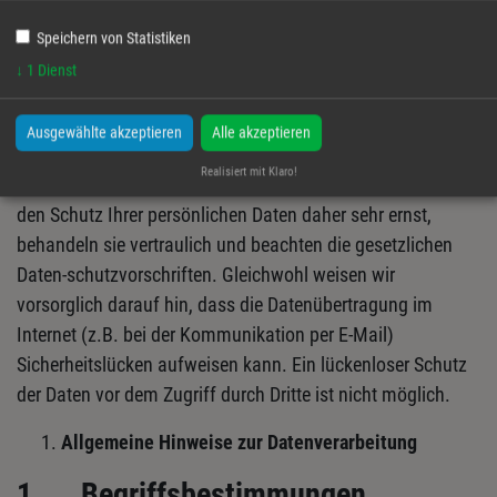
Speichern von Statistiken
↓
1
Dienst
Datenschutzerklärung
Ausgewählte akzeptieren
Alle akzeptieren
Mein Schwarzwaldhäusle GmbH
Realisiert mit Klaro!
Der Schutz Ihrer Privatsphäre ist uns wichtig. Wir nehmen
den Schutz Ihrer persönlichen Daten daher sehr ernst,
behandeln sie vertraulich und beachten die gesetzlichen
Daten-schutzvorschriften. Gleichwohl weisen wir
vorsorglich darauf hin, dass die Datenübertragung im
Internet (z.B. bei der Kommunikation per E-Mail)
Sicherheitslücken aufweisen kann. Ein lückenloser Schutz
der Daten vor dem Zugriff durch Dritte ist nicht möglich.
Allgemeine Hinweise zur Datenverarbeitung
1.
Begriffsbestimmungen