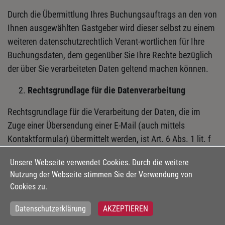
Durch die Übermittlung Ihres Buchungsauftrags an den von
Ihnen ausgewählten Gastgeber wird dieser selbst zu einem
weiteren datenschutzrechtlich Verant-wortlichen für Ihre
Buchungsdaten, dem gegenüber Sie Ihre Rechte bezüglich
der über Sie verarbeiteten Daten geltend machen können.
Rechtsgrundlage für die Datenverarbeitung
Rechtsgrundlage für die Verarbeitung der Daten, die im
Zuge einer Übersendung einer E-Mail (auch mittels
Kontaktformular) übermittelt werden, ist Art. 6 Abs. 1 lit. f
DSGVO. Zielt der Kontakt auf den Abschluss eines
Unsere Webseite verwendet Cookies. Durch die weitere
Vertrages ab, so ist Rechtsgrundlage für die Verarbeitung
Nutzung der Webseite stimmen Sie der Verwendung von
Art. 6 Abs. 1 lit. b DSGVO.
Cookies zu.
Datenschutzerklärung
AKZEPTIEREN
Die Rechtsgrundlagen für unsere Verarbeitung Ihrer Daten